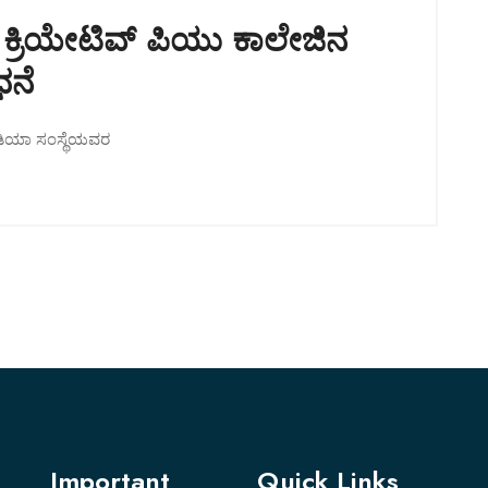
ಿ ಕ್ರಿಯೇಟಿವ್‌ ಪಿಯು ಕಾಲೇಜಿನ
ಧನೆ
 ಇಂಡಿಯಾ ಸಂಸ್ಥೆಯವರ
Important
Quick Links