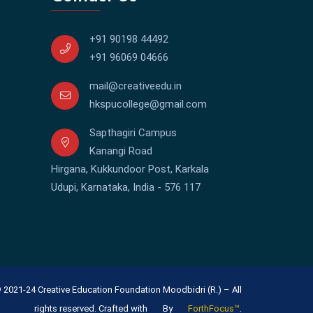
+91 90198 44492
+91 96069 04666
mail@creativeedu.in
hkspucollege@gmail.com
Sapthagiri Campus
Kanangi Road
Hirgana, Kukkundoor Post, Karkala
Udupi, Karnataka, India - 576 117
 2021-24 Creative Education Foundation Moodbidri (R.) – All
.
rights reserved. Crafted with
By
ForthFocus™