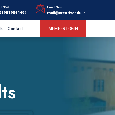
ll Now !
Email Now
919019844492
mail@creativeedu.in
ts
Contact
MEMBER LOGIN
ts