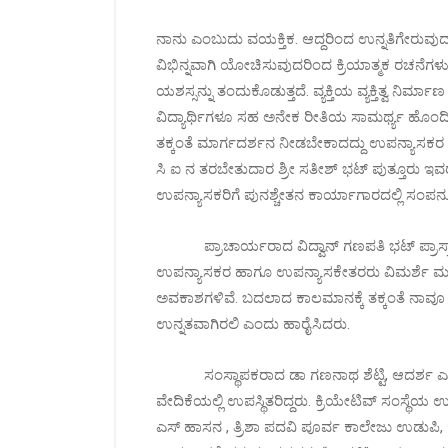
ನಾನು ಎಂಬುದು ವಯಕ್ತಿಕ. ಆದ್ದರಿಂದ ಉನ್ನತಿಗೇರುವುದು
ವಿಭಿನ್ನವಾಗಿ ಯೋಚಿಸುವುದರಿಂದ ಕ್ರಿಯಾತ್ಮಕ ರಚನೆಗ
ಯಶಸ್ಸನ್ನು ತಂದುಕೊಡುತ್ತದೆ. ವ್ಯಕ್ತಿಯ ವ್ಯಕ್ತಿತ್ವ ನಿರ
ವಿದ್ಯಾರ್ಥಿಗಳೂ ಸಹ ಅನೇಕ ರೀತಿಯ ಸಾಮರ್ಥ್ಯ ಹೊಂದಿದ್ದ
ತಕ್ಕಂತೆ ಮಾರ್ಗದರ್ಶನ ನೀಡಬೇಕಾದದ್ದು ಉಪನ್ಯಾಸಕರ 
ಸಿ ಐ ನ ತರಬೇತುದಾರ ಶ್ರೀ ಸತೀಶ್‌ ಭಟ್‌ ಪುತ್ತೂರು ಇವರು
ಉಪನ್ಯಾಸಕರಿಗೆ ಪುನಶ್ಚೇತನ ಕಾರ್ಯಾಗಾರದಲ್ಲಿ ಸಂಪನ್
ಪ್ರಾಚಾರ್ಯರಾದ ವಿದ್ವಾನ್‌ ಗಣಪತಿ ಭಟ್‌ ಪ್ರಾಸ್ತಾ
ಉಪನ್ಯಾಸಕರ ಹಾಗೂ ಉಪನ್ಯಾಸಕೇತರರು ವಿಮರ್ಶೆ ಮತ್ತ
ಅವಕಾಶಗಳಿವೆ. ಬದಲಾದ ಕಾಲಮಾನಕ್ಕೆ ತಕ್ಕಂತೆ ನಾವೂ ಬದ
ಉನ್ನತವಾಗಿರಲಿ ಎಂದು ಹಾರೈಸಿದರು.
ಸಂಸ್ಥಾಪಕರಾದ ಡಾ ಗಣನಾಥ ಶೆಟ್ಟಿ, ಆದರ್ಶ ಎಂ. ಕೆ, ಅ
ವೇದಿಕೆಯಲ್ಲಿ ಉಪಸ್ಥಿತರಿದ್ದರು. ಕ್ರಿಯೇಟಿವ್‌ ಸಂಸ್
ಎಸ್‌ ಹಾಸನ , ತ್ರಿಶಾ ಪದವಿ ಪೂರ್ವ ಕಾಲೇಜು ಉಡುಪಿ