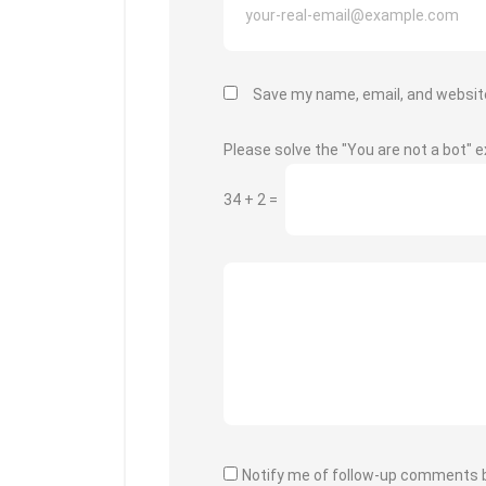
Save my name, email, and website
Please solve the "You are not a bot" e
34
+
2
=
Notify me of follow-up comments b