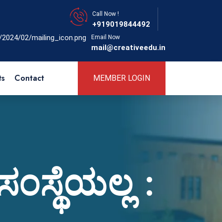
Call Now !
+919019844492
Email Now
mail@creativeedu.in
ts
Contact
MEMBER LOGIN
ಂಸ್ಥೆಯಲ್ಲ :