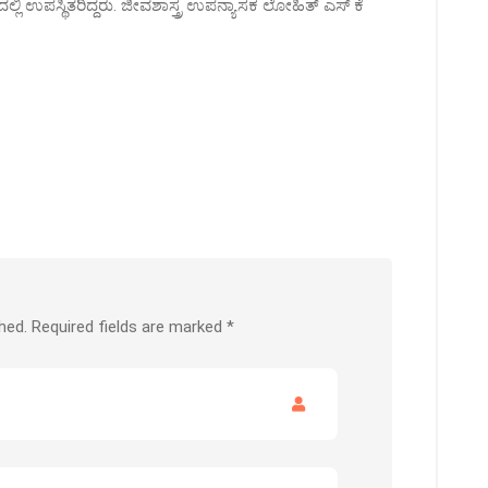
 ಉಪಸ್ಥಿತರಿದ್ದರು. ಜೀವಶಾಸ್ತ್ರ ಉಪನ್ಯಾಸಕ ಲೋಹಿತ್‌ ಎಸ್‌ ಕೆ
hed.
Required fields are marked
*