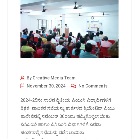
By Creative Media Team
November 30, 2024
No Comments
2024-25ನೇ ಸಾಲಿನ ದ್ವಿತೀಯ ಪಿಯುಸಿ ವಿದ್ಯಾರ್ಥಿಗಳಿಗೆ
ಶಿಕ್ಷಕ ಪಾಲಕರ ಸಭೆಯನ್ನು ಕಾರ್ಕಳದ ಕ್ರಿಯೇಟಿವ್ ಪಿಯು
ಕಾಲೇಜಿನಲ್ಲಿ ನವೆಂಬರ್ 30ರಂದು ಹಮ್ಮಿಕೊಳ್ಳಲಾಯಿತು.
ಪಿಸಿಎಂಬಿ ಹಾಗೂ ಪಿಸಿಎಂಸಿ ವಿಭಾಗಗಳಿಗೆ ಎರಡು
ಹಂತಗಳಲ್ಲಿ ಸಭೆಯನ್ನು ನಡೆಸಲಾಯಿತು.