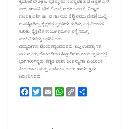
ಕ್ರಿಯೇಟಿವ್ ಶಿಕ್ಷಣ ಪ್ರತಿಷ್ಠಾನದ ಸಂಸ್ಥಾಪಕರಾದ ಅಶ್ವತ್ ಎಸ್
ಎಲ್, ಗಣಪತಿ ಭಟ್ ಕೆ ಎಸ್, ಆದರ್ಶ ಎಂ ಕೆ, ವಿದ್ವಾನ್
ಗಣಪತಿ ಭಟ್, ಡಾ. ಬಿ ಗಣನಾಥ ಶೆಟ್ಟಿ ರವರು ವೇದಿಕೆಯಲ್ಲಿ
ಉಪಸ್ಥಿತರಿದ್ದು, ಶೈಕ್ಷಣಿಕ ಪ್ರಗತಿಯ ಕುರಿತು, ಪಠ್ಯ ವಿಚಾರದ
ಕುರಿತು, ಶೈಕ್ಷಣಿಕ ಕಾರ್ಯಕ್ರಮಗಳ ಬಗ್ಗೆ ಸಮಗ್ರ
ಮಾಹಿತಿಗಳನ್ನು ಒದಗಿಸಿದರು.
ವಿದ್ಯಾರ್ಥಿಗಳ ಪೋಷಕವೃಂದದವರು, ಎಲ್ಲ ಉಪನ್ಯಾಸಕ
ವರ್ಗದವರು, ಬೋಧಕೇತರ ಸಿಬ್ಬಂದಿಗಳು ಕಾರ್ಯಕ್ರಮದಲ್ಲಿ
ಭಾಗಿಗಳಾಗಿದ್ದರು. ಕನ್ನಡ ಭಾಷಾ ಉಪನ್ಯಾಸಕಿ ಪ್ರಿಯಾಂಕ
ತೀರ್ಥರಾಮ ಮತ್ತು ಸಂತೋಷ ರವರು ಕಾರ್ಯಕ್ರಮ
ನಿರೂಪಿಸಿದರು.
F
T
E
W
C
S
a
wi
m
h
o
h
ce
tt
ail
at
py
ar
b
er
s
Li
e
o
A
n