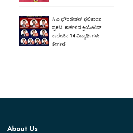
ಸಿ ಎ ಫೌಂಡೇಶನ್ ಫಲಿತಾಂಶ
ಪ್ರಕಟ: ಕಾರ್ಕಳದ ಕ್ರಿಯೇಟಿವ್
ಕಾಲೇಜಿನ 14 ವಿದ್ಯಾರ್ಥಿಗಳು
ತೇರ್ಗಡೆ
About Us