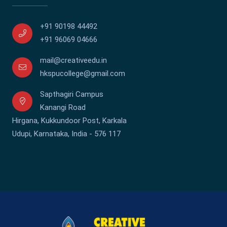
+91 90198 44492
+91 96069 04666
mail@creativeedu.in
hkspucollege@gmail.com
Sapthagiri Campus
Kanangi Road
Hirgana, Kukkundoor Post, Karkala
Udupi, Karnataka, India - 576 117