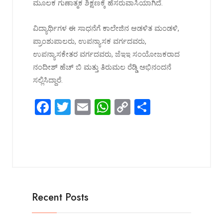
ಮೂಲಕ ಗುಣಾತ್ಮಕ ಶಿಕ್ಷಣಕ್ಕೆ ಹೆಸರುವಾಸಿಯಾಗಿದೆ.
ವಿದ್ಯಾರ್ಥಿಗಳ ಈ ಸಾಧನೆಗೆ ಕಾಲೇಜಿನ ಆಡಳಿತ ಮಂಡಳಿ,
ಪ್ರಾಂಶುಪಾಲರು, ಉಪನ್ಯಾಸಕ ವರ್ಗದವರು,
ಉಪನ್ಯಾಸಕೇತರ ವರ್ಗದವರು, ಜೆಇಇ ಸಂಯೋಜಕರಾದ
ನಂದೀಶ್ ಹೆಚ್‌ ಬಿ ಮತ್ತು ತಿರುಮಲ ರೆಡ್ಡಿ ಅಭಿನಂದನೆ
ಸಲ್ಲಿಸಿದ್ದಾರೆ.
F
T
E
W
C
S
a
wi
m
h
o
h
ce
tt
ail
at
py
ar
b
er
s
Li
e
o
A
n
o
p
k
Recent Posts
k
p