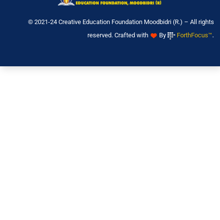
© 2021-24 Creative Education Foundation Moodbidri (R.) – All rights
.
reserved. Crafted with
By
ForthFocus™