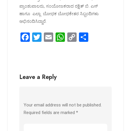
ಪ್ರಾಂಶುಪಾಲರು, ಸಂಯೋಜಕರಾದ ರಕ್ಷಿತ್ ಬಿ. ಎಸ್
ಹಾಗೂ ಎಲ್ಲಾ ಬೋಧಕ ಬೋಧಕೇತರ ಸಿಬ್ಬಂದಿಗಳು
ಅಭಿನಂದಿಸಿದ್ದಾರೆ.
F
T
E
W
C
S
a
wi
m
h
o
h
ce
tt
ail
at
py
ar
b
er
s
Li
e
o
A
n
Leave a Reply
o
p
k
k
p
Your email address will not be published.
Required fields are marked
*