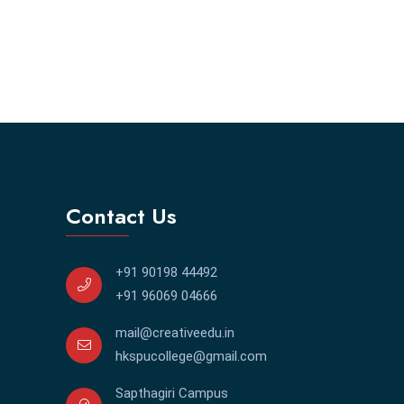
Contact Us
+91 90198 44492
+91 96069 04666
mail@creativeedu.in
hkspucollege@gmail.com
Sapthagiri Campus