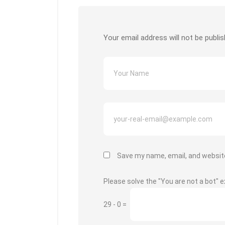
o
p
k
k
p
Your email address will not be publis
Save my name, email, and website
Please solve the "You are not a bot" e
29
-
0
=