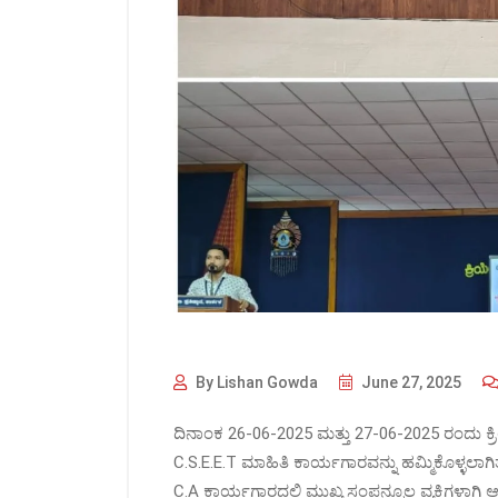
By Lishan Gowda
June 27, 2025
ದಿನಾಂಕ 26-06-2025 ಮತ್ತು 27-06-2025 ರಂದು ಕ್ರಿಯ
C.S.E.E.T ಮಾಹಿತಿ ಕಾರ್ಯಗಾರವನ್ನು ಹಮ್ಮಿಕೊಳ್ಳಲಾಗಿತ್
C.A ಕಾರ್ಯಗಾರದಲ್ಲಿ ಮುಖ್ಯ ಸಂಪನ್ಮೂಲ ವ್ಯಕ್ತಿಗಳಾ