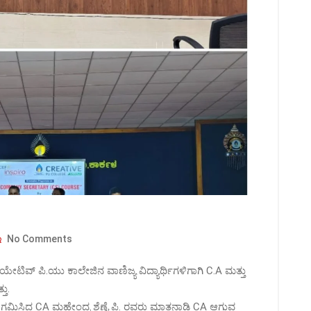
No Comments
ೇಟಿವ್ ಪಿ.ಯು ಕಾಲೇಜಿನ ವಾಣಿಜ್ಯ ವಿದ್ಯಾರ್ಥಿಗಳಿಗಾಗಿ C.A ಮತ್ತು
ತು.
ಗಿ ಆಗಮಿಸಿದ CA ಮಹೇಂದ್ರ ಶೆಣೈ ಪಿ. ರವರು ಮಾತನಾಡಿ CA ಆಗುವ