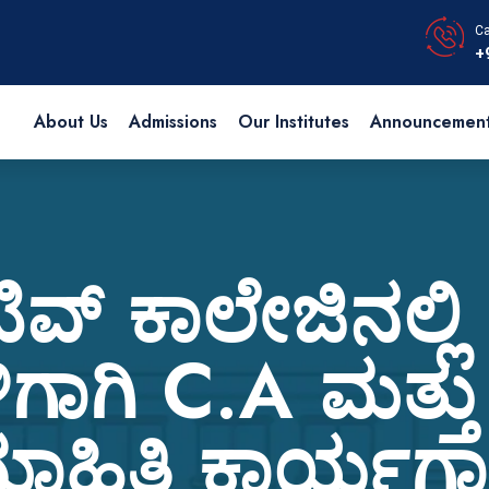
Ca
+
About Us
Admissions
Our Institutes
Announcemen
ಟಿವ್ ಕಾಲೇಜಿನಲ್ಲಿ 
ಗಳಿಗಾಗಿ C.A ಮತ್ತ
ಾಹಿತಿ ಕಾರ್ಯಗ