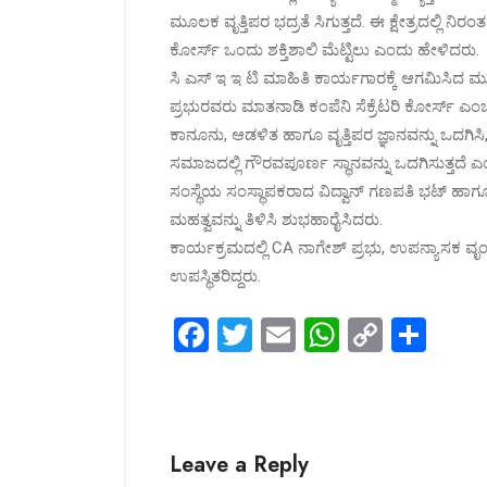
ಮೂಲಕ ವೃತ್ತಿಪರ ಭದ್ರತೆ ಸಿಗುತ್ತದೆ. ಈ ಕ್ಷೇತ್ರದಲ್ಲಿ ನಿರಂ
ಕೋರ್ಸ್ ಒಂದು ಶಕ್ತಿಶಾಲಿ ಮೆಟ್ಟಿಲು ಎಂದು ಹೇಳಿದರು.
ಸಿ ಎಸ್ ಇ ಇ ಟಿ ಮಾಹಿತಿ ಕಾರ್ಯಗಾರಕ್ಕೆ ಆಗಮಿಸಿದ
ಪ್ರಭುರವರು ಮಾತನಾಡಿ ಕಂಪೆನಿ ಸೆಕ್ರೆಟರಿ ಕೋರ್ಸ್ ಎಂಬು
ಕಾನೂನು, ಆಡಳಿತ ಹಾಗೂ ವೃತ್ತಿಪರ ಜ್ಞಾನವನ್ನು ಒದಗಿಸಿ,
ಸಮಾಜದಲ್ಲಿ ಗೌರವಪೂರ್ಣ ಸ್ಥಾನವನ್ನು ಒದಗಿಸುತ್ತದೆ 
ಸಂಸ್ಥೆಯ ಸಂಸ್ಥಾಪಕರಾದ ವಿದ್ವಾನ್ ಗಣಪತಿ ಭಟ್ ಹಾಗೂ 
ಮಹತ್ವವನ್ನು ತಿಳಿಸಿ ಶುಭಹಾರೈಸಿದರು.
ಕಾರ್ಯಕ್ರಮದಲ್ಲಿ CA ನಾಗೇಶ್ ಪ್ರಭು, ಉಪನ್ಯಾಸಕ ವೃ
ಉಪಸ್ಥಿತರಿದ್ದರು.
F
T
E
W
C
S
a
wi
m
h
o
h
ce
tt
ail
at
py
ar
b
er
s
Li
e
Leave a Reply
o
A
n