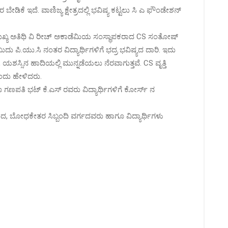
ತರ ಬೇಡಿಕೆ ಇದೆ. ವಾಣಿಜ್ಯ ಕ್ಷೇತ್ರದಲ್ಲಿ ಭವಿಷ್ಯ ಕಟ್ಟಲು ಸಿ ಎ ಫೌಂಡೇಶನ್
 ಮುಖ್ಯ ಅತಿಥಿ ವಿ ರೀಚ್ ಅಕಾಡೆಮಿಯ ಸಂಸ್ಥಾಪಕರಾದ CS ಸಂತೋಷ್
ದು ಪಿ.ಯು.ಸಿ ನಂತರ ವಿದ್ಯಾರ್ಥಿಗಳಿಗೆ ಭದ್ರ ಭವಿಷ್ಯದ ದಾರಿ. ಇದು
 ಯಶಸ್ಸಿನ ಹಾದಿಯಲ್ಲಿ ಮುನ್ನಡೆಯಲು ನೆರವಾಗುತ್ತವೆ. CS ವೃತ್ತಿ
ಎಂದು ಹೇಳಿದರು.
ಗಣಪತಿ ಭಟ್ ಕೆ.ಎಸ್ ರವರು ವಿದ್ಯಾರ್ಥಿಗಳಿಗೆ ಕೋರ್ಸ್ ನ
ಂದ, ಬೋಧಕೇತರ ಸಿಬ್ಬಂದಿ ವರ್ಗದವರು ಹಾಗೂ ವಿದ್ಯಾರ್ಥಿಗಳು