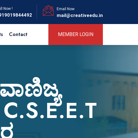
ll Now !
Email Now
919019844492
mail@creativeedu.in
ts
Contact
MEMBER LOGIN
ವಾಣಿಜ್ಯ
ು C.S.E.E.T
ಾರ