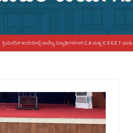
ಕ್ರಿಯೇಟಿವ್ ಕಾಲೇಜಿನಲ್ಲಿ ವಾಣಿಜ್ಯ ವಿದ್ಯಾರ್ಥಿಗಳಿಗಾಗಿ C.A ಮತ್ತು C.S.E.E.T ಮಾ