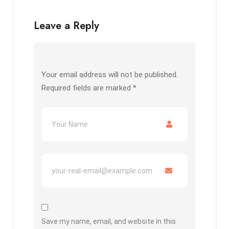
b
er
s
Li
e
o
A
n
Leave a Reply
o
p
k
k
p
Your email address will not be published.
Required fields are marked
*
Save my name, email, and website in this