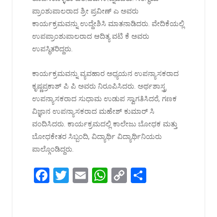
ಪ್ರಾಂಶುಪಾಲರಾದ ಶ್ರೀ ಪ್ರವೀಣ್ ಎ ಅವರು
ಕಾರ್ಯಕ್ರಮವನ್ನು ಉದ್ದೇಶಿಸಿ ಮಾತನಾಡಿದರು. ವೇದಿಕೆಯಲ್ಲಿ
ಉಪಪ್ರಾಂಶುಪಾಲರಾದ ಆದಿತ್ಯ ವಟಿ ಕೆ ಅವರು
ಉಪಸ್ಥಿತರಿದ್ದರು.
ಕಾರ್ಯಕ್ರಮವನ್ನು ವ್ಯವಹಾರ ಅಧ್ಯಯನ ಉಪನ್ಯಾಸಕರಾದ
ಕೃಷ್ಣಪ್ರಕಾಶ್ ಪಿ ಪಿ ಅವರು ನಿರೂಪಿಸಿದರು. ಅರ್ಥಶಾಸ್ತ್ರ
ಉಪನ್ಯಾಸಕರಾದ ಸುಧಾಮ ಉಡುಪ ಸ್ವಾಗತಿಸಿದರೆ, ಗಣಕ
ವಿಜ್ಞಾನ ಉಪನ್ಯಾಸಕರಾದ ಮಹೇಶ್ ಕುಮಾರ್ ಸಿ
ವಂದಿಸಿದರು. ಕಾರ್ಯಕ್ರಮದಲ್ಲಿ ಕಾಲೇಜು ಬೋಧಕ ಮತ್ತು
ಬೋಧಕೇತರ ಸಿಬ್ಬಂದಿ, ವಿದ್ಯಾರ್ಥಿ ವಿದ್ಯಾರ್ಥಿನಿಯರು
ಪಾಲ್ಗೊಂಡಿದ್ದರು.
F
T
E
W
C
S
a
wi
m
h
o
h
ce
tt
ail
at
py
ar