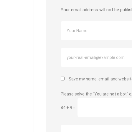
k
p
Your email address will not be publis
Save my name, email, and website
Please solve the "You are not a bot" e
84
+
9
=