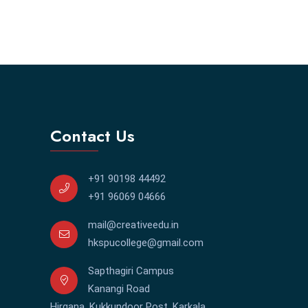
Contact Us
+91 90198 44492
+91 96069 04666
mail@creativeedu.in
hkspucollege@gmail.com
Sapthagiri Campus
Kanangi Road
Hirgana, Kukkundoor Post, Karkala