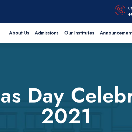
Ca
+
About Us
Admissions
Our Institutes
Announcemen
as Day Celeb
2021