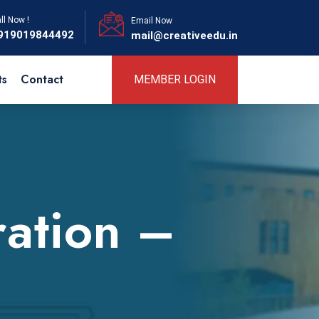
ll Now !
Email Now
919019844492
mail@creativeedu.in
ts
Contact
MEMBER LOGIN
ration –