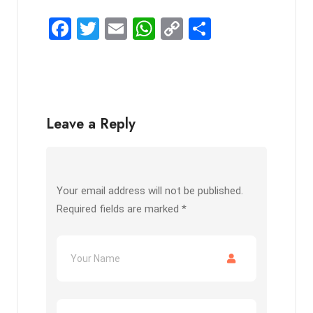
F
T
E
W
C
S
a
wi
m
h
o
h
ce
tt
ail
at
py
ar
b
er
s
Li
e
o
A
n
Leave a Reply
o
p
k
k
p
Your email address will not be published.
Required fields are marked
*