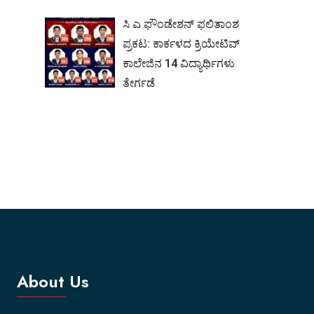
ಸಿ ಎ ಫೌಂಡೇಶನ್ ಫಲಿತಾಂಶ
ಪ್ರಕಟ: ಕಾರ್ಕಳದ ಕ್ರಿಯೇಟಿವ್
ಕಾಲೇಜಿನ 14 ವಿದ್ಯಾರ್ಥಿಗಳು
ತೇರ್ಗಡೆ
About Us