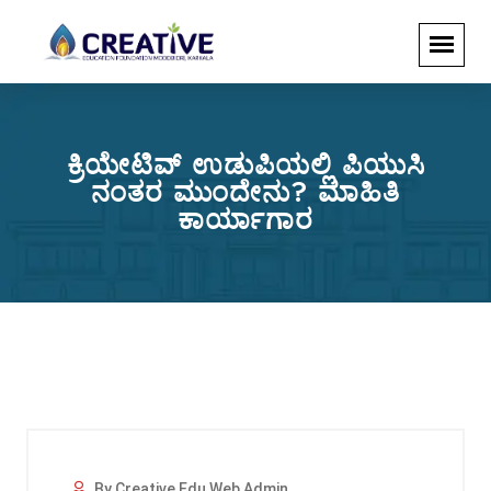
ಕ್ರಿಯೇಟಿವ್ ಉಡುಪಿಯಲ್ಲಿ ಪಿಯುಸಿ
ನಂತರ ಮುಂದೇನು? ಮಾಹಿತಿ
ಕಾರ್ಯಾಗಾರ
By Creative Edu Web Admin