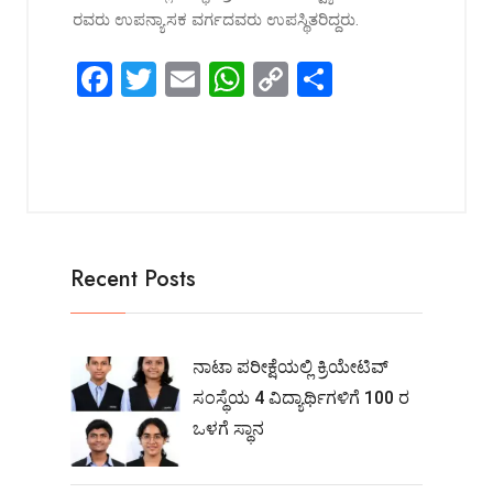
ರವರು ಉಪನ್ಯಾಸಕ ವರ್ಗದವರು ಉಪಸ್ಥಿತರಿದ್ದರು.
F
T
E
W
C
S
a
wi
m
h
o
h
ce
tt
ail
at
py
ar
b
er
s
Li
e
o
A
n
o
p
k
Recent Posts
k
p
ನಾಟಾ ಪರೀಕ್ಷೆಯಲ್ಲಿ ಕ್ರಿಯೇಟಿವ್
ಸಂಸ್ಥೆಯ 4 ವಿದ್ಯಾರ್ಥಿಗಳಿಗೆ 100 ರ
ಒಳಗೆ ಸ್ಥಾನ