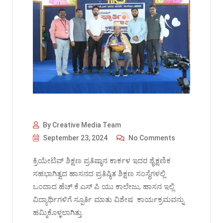
By Creative Media Team
September 23, 2024
No Comments
ಕ್ರಿಯೇಟಿವ್ ಶಿಕ್ಷಣ ಪ್ರತಿಷ್ಠಾನ ಕಾರ್ಕಳ ಇದರ ಶೈಕ್ಷಣಿಕ
ಸಹಭಾಗಿತ್ವದ ಹಾಸನದ ಪ್ರತಿಷ್ಠಿತ ಶಿಕ್ಷಣ ಸಂಸ್ಥೆಗಳಲ್ಲಿ
ಒಂದಾದ ಹೆಚ್.ಕೆ.ಎಸ್ ಪಿ ಯು ಕಾಲೇಜು, ಹಾಸನ ಇಲ್ಲಿ
ವಿದ್ಯಾರ್ಥಿಗಳಿಗೆ ಸ್ಪೂರ್ತಿ ಮಾತು ವಿಶೇಷ ಕಾರ್ಯಕ್ರಮವನ್ನು
ಹಮ್ಮಿಕೊಳ್ಳಲಾಗಿತ್ತು.