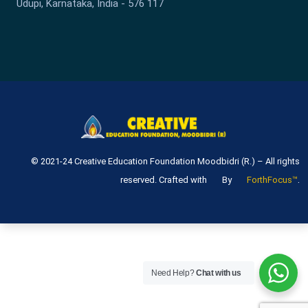
Udupi, Karnataka, India - 576 117
© 2021-24 Creative Education Foundation Moodbidri (R.) – All rights
.
reserved. Crafted with
By
ForthFocus™
Need Help?
Chat with us