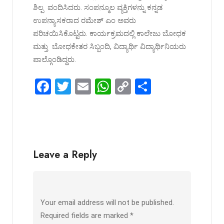
ಶಿಲ್ಪ ವಂದಿಸಿದರು. ಸಂಪನ್ಮೂಲ ವ್ಯಕ್ತಿಗಳನ್ನು ಕನ್ನಡ
ಉಪನ್ಯಾಸಕರಾದ ರಮೇಶ್ ಎಂ ಅವರು
ಪರಿಚಯಿಸಿಕೊಟ್ಟರು. ಕಾರ್ಯಕ್ರಮದಲ್ಲಿ ಕಾಲೇಜು ಬೋಧಕ
ಮತ್ತು ಬೋಧಕೇತರ ಸಿಬ್ಬಂದಿ, ವಿದ್ಯಾರ್ಥಿ ವಿದ್ಯಾರ್ಥಿನಿಯರು
ಪಾಲ್ಗೊಂಡಿದ್ದರು.
F
T
E
W
C
S
a
wi
m
h
o
h
ce
tt
ail
at
py
ar
b
er
s
Li
e
o
A
n
Leave a Reply
o
p
k
k
p
Your email address will not be published.
Required fields are marked
*